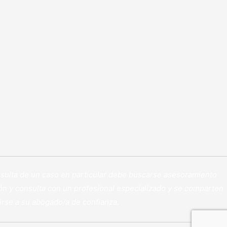
consulta de un caso en particular debe buscarse asesoramiento
n y consulta con un profesional especializado y se comparten
girse a su abogado/a de confianza.