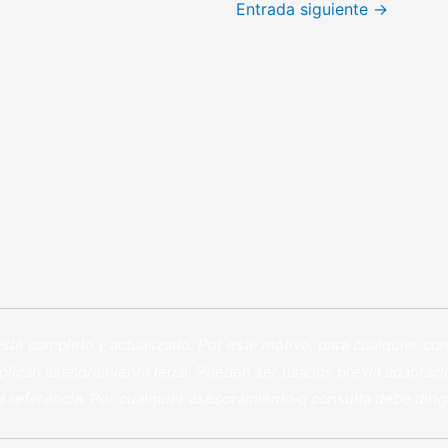
Entrada siguiente
→
 esté completo y actualizado. Por este motivo, para cualquier 
lican asesoramiento legal. Pueden ser usados previa adaptació
ra referencia. Por cualquier asesoramiento o consulta debe diri