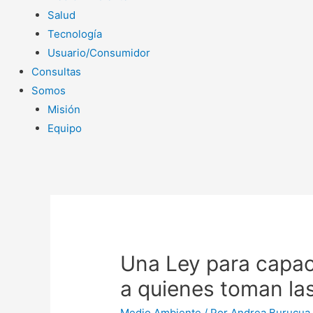
Salud
Tecnología
Usuario/Consumidor
Consultas
Somos
Misión
Equipo
Una Ley para capac
a quienes toman la
Medio Ambiente
/ Por
Andrea Burucua